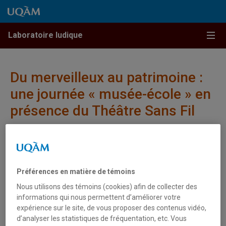
Passer au contenu
Accéder au menu principal
Accéder à la recherche
Passer au contenu
Accéder au menu principal
Menu
Laboratoire ludique
Du merveilleux au patrimoine :
une journée « musée-école » en
présence du Théâtre Sans Fil
Préférences en matière de témoins
Nous utilisons des témoins (cookies) afin de collecter des
informations qui nous permettent d’améliorer votre
expérience sur le site, de vous proposer des contenus vidéo,
d’analyser les statistiques de fréquentation, etc. Vous