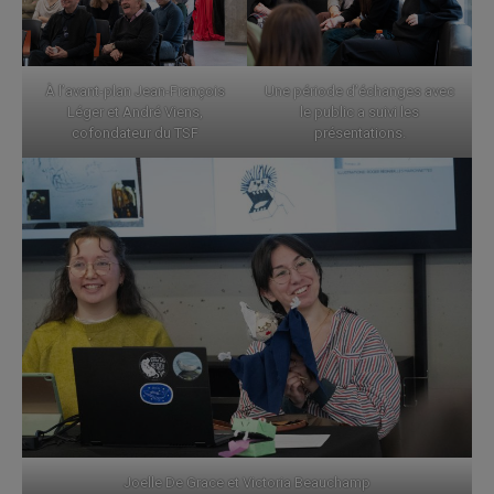
À l’avant-plan Jean-François
Une période d’échanges avec
Léger et André Viens,
le public a suivi les
cofondateur du TSF
présentations.
Joelle De Grace et Victoria Beauchamp