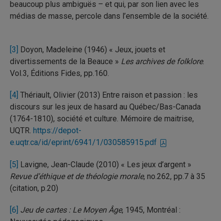
beaucoup plus ambiguës – et qui, par son lien avec les
médias de masse, percole dans l’ensemble de la société.
[3]
Doyon, Madeleine (1946) « Jeux, jouets et
divertissements de la Beauce »
Les archives de folklore
.
Vol.3, Éditions Fides, pp.160.
[4]
Thériault, Olivier (2013) Entre raison et passion : les
discours sur les jeux de hasard au Québec/Bas-Canada
(1764-1810), société et culture. Mémoire de maitrise,
UQTR.
https://depot-
e.uqtr.ca/id/eprint/6941/1/030585915.pdf
[5]
Lavigne, Jean-Claude (2010) « Les jeux d’argent »
Revue d’éthique et de théologie morale
, no.262, pp.7 à 35
(citation, p.20)
[6]
Jeu de cartes : Le Moyen Âge
, 1945, Montréal :