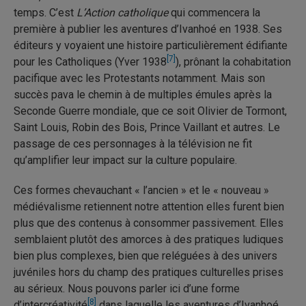
temps. C’est
L’Action catholique
qui commencera la
première à publier les aventures d’Ivanhoé en 1938. Ses
éditeurs y voyaient une histoire particulièrement édifiante
[7]
pour les Catholiques (Yver 1938
), prônant la cohabitation
pacifique avec les Protestants notamment. Mais son
succès pava le chemin à de multiples émules après la
Seconde Guerre mondiale, que ce soit Olivier de Tormont,
Saint Louis, Robin des Bois, Prince Vaillant et autres. Le
passage de ces personnages à la télévision ne fit
qu’amplifier leur impact sur la culture populaire.
Ces formes chevauchant « l’ancien » et le « nouveau »
médiévalisme retiennent notre attention elles furent bien
plus que des contenus à consommer passivement. Elles
semblaient plutôt des amorces à des pratiques ludiques
bien plus complexes, bien que reléguées à des univers
juvéniles hors du champ des pratiques culturelles prises
au sérieux. Nous pouvons parler ici d’une forme
[8]
d’intercréativité
dans laquelle les aventures d’Ivanhoé,