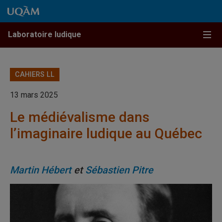
Passer au contenu
Accéder au menu principal
Accéder à la recherche
Passer au contenu
Accéder au menu principal
Menu
Laboratoire ludique
CAHIERS LL
13 mars 2025
Le médiévalisme dans
l’imaginaire ludique au Québec
Martin Hébert
et
Sébastien Pitre