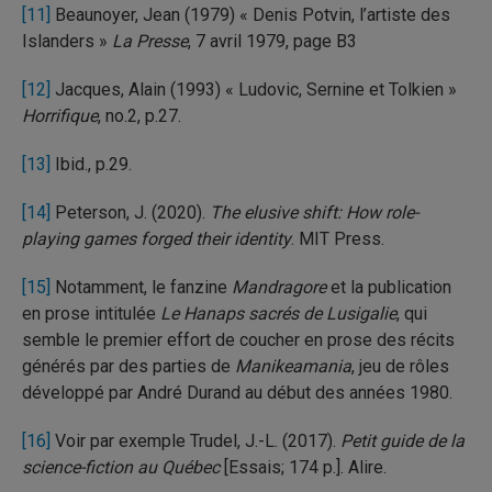
[11]
Beaunoyer, Jean (1979) « Denis Potvin, l’artiste des
Islanders »
La Presse
, 7 avril 1979, page B3
[12]
Jacques, Alain (1993) « Ludovic, Sernine et Tolkien »
Horrifique
, no.2, p.27.
[13]
Ibid., p.29.
[14]
Peterson, J. (2020).
The elusive shift: How role-
playing games forged their identity
. MIT Press.
[15]
Notamment, le fanzine
Mandragore
et la publication
en prose intitulée
Le Hanaps sacrés de Lusigalie
, qui
semble le premier effort de coucher en prose des récits
générés par des parties de
Manikeamania
, jeu de rôles
développé par André Durand au début des années 1980.
[16]
Voir par exemple Trudel, J.-L. (2017).
Petit guide de la
science-fiction au Québec
[Essais; 174 p.]. Alire.