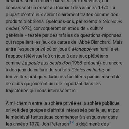
notables sont à trouver dans les jeux télévisés, qui
connaissent un essor au tournant des années 1970. La
plupart d’entre eux seront clairement traités comme des
produits plébéiens. Quelques-uns, par exemple
Génies en
herbe
(1972), convoqueront un ethos de « culture
générale » testée par des rafales de questions-réponses
qui rappellent les jeux de cartes de l’Abbé Blanchard. Mais
entre l’espace privé où on joue à
Monopoly
en famille et
l’espace télévisuel où on joue à des jeux plébéiens
comme
La poule aux oeufs d’or
(1958-présent), ou encore
à des jeux de culture de soi tels
Génies en herbe
, on
trouve des pratiques ludiques facilitées par un ensemble
de clubs qui joueront un rôle important dans les
trajectoires qui nous intéressent ici.
À mi-chemin entre la sphère privée et la sphère publique,
on voit des groupes d’affinité intéressés par le jeu et par
le médiéval-fantastique commencer à s’esquisser dans
[14]
les années 1970. Jon Peterson
a déjà mené des