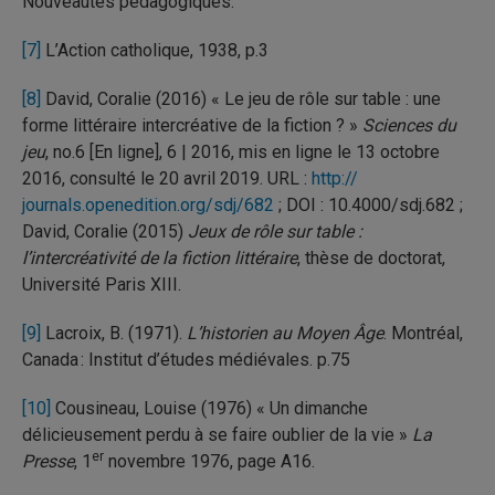
Nouveautés pédagogiques.
[7]
L’Action catholique, 1938, p.3
[8]
David, Coralie (2016) « Le jeu de rôle sur table : une
forme littéraire intercréative de la fiction ? »
Sciences du
jeu
, no.6 [En ligne], 6 | 2016, mis en ligne le 13 octobre
2016, consulté le 20 avril 2019. URL :
http://
journals.openedition.org/sdj/682
; DOI : 10.4000/sdj.682 ;
David, Coralie (2015)
Jeux de rôle sur table :
l’intercréativité de la fiction littéraire
, thèse de doctorat,
Université Paris XIII.
[9]
Lacroix, B. (1971).
L’historien au Moyen Âge
. Montréal,
Canada : Institut d’études médiévales. p.75
[10]
Cousineau, Louise (1976) « Un dimanche
délicieusement perdu à se faire oublier de la vie »
La
er
Presse
, 1
novembre 1976, page A16.