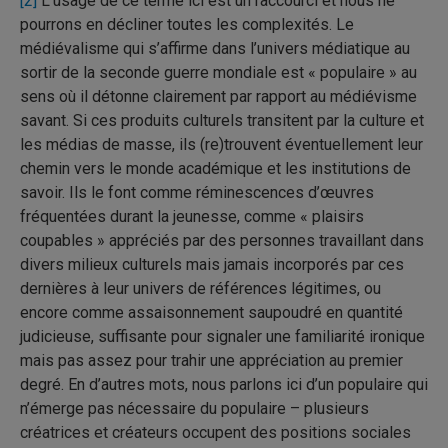
[2]
L’usage de ce terme ici est un raccourci et nous ne
pourrons en décliner toutes les complexités. Le
médiévalisme qui s’affirme dans l’univers médiatique au
sortir de la seconde guerre mondiale est « populaire » au
sens où il détonne clairement par rapport au médiévisme
savant. Si ces produits culturels transitent par la culture et
les médias de masse, ils (re)trouvent éventuellement leur
chemin vers le monde académique et les institutions de
savoir. Ils le font comme réminescences d’œuvres
fréquentées durant la jeunesse, comme « plaisirs
coupables » appréciés par des personnes travaillant dans
divers milieux culturels mais jamais incorporés par ces
dernières à leur univers de références légitimes, ou
encore comme assaisonnement saupoudré en quantité
judicieuse, suffisante pour signaler une familiarité ironique
mais pas assez pour trahir une appréciation au premier
degré. En d’autres mots, nous parlons ici d’un populaire qui
n’émerge pas nécessaire du populaire – plusieurs
créatrices et créateurs occupent des positions sociales