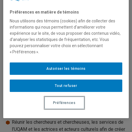
Cette ressource procède de la vision d’une bibliothèque
universitaire renouvelée à l’ère numérique, devenue un lieu
Préférences en matière de témoins
d’inspiration, de médiation et d’exploration. La
Nous utilisons des témoins (cookies) afin de collecter des
bibliothèque contient des mondes à découvrir et nourrit
informations qui nous permettent d’améliorer votre
notre capacité à en imaginer de nouveaux. Le Laboratoire
expérience sur le site, de vous proposer des contenus vidéo,
d’analyser les statistiques de fréquentation, etc. Vous
ludique met à contribution les ressources de la
pouvez personnaliser votre choix en sélectionnant
bibliothéconomie actuelle et continue lui-même à affiner
« Préférences ».
ces dernières avec l’objectif d’offrir une variété d’avenues
engageantes, novatrices et inclusives pour aborder les
mondes.
Autoriser les témoins
Tout refuser
Notre mission
Stimuler la pensée créative à travers des expériences
Préférences
ludiques
Réunir les chercheurs et chercheuses, les services de
l’UQAM et les actrices et acteurs culturels afin de créer