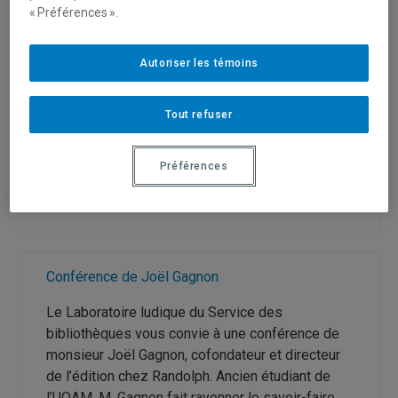
« Préférences ».
géantes, d’artéfacts et d’archives de conception
du Théâtre Sans Fil. Sous le thème […]
Autoriser les témoins
Tout refuser
Préférences
Conférence de Joël Gagnon
Le Laboratoire ludique du Service des
bibliothèques vous convie à une conférence de
monsieur Joël Gagnon, cofondateur et directeur
de l’édition chez Randolph. Ancien étudiant de
l’UQAM, M. Gagnon fait rayonner le savoir-faire