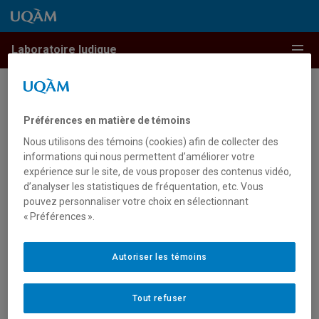
Passer au contenu
Accéder au menu principal
Accéder à la recherche
Passer au contenu
Accéder au menu principal
Menu
Laboratoire ludique
Projets actifs
Préférences en matière de témoins
Nous utilisons des témoins (cookies) afin de collecter des
informations qui nous permettent d’améliorer votre
Aucun résultat trouvé
expérience sur le site, de vous proposer des contenus vidéo,
d’analyser les statistiques de fréquentation, etc. Vous
pouvez personnaliser votre choix en sélectionnant
« Préférences ».
Autoriser les témoins
Tout refuser